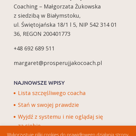
Coaching – Małgorzata Żukowska
z siedzibą w Białymstoku,
ul. Świętojańska 18/1 l 5, NIP 542 314 01
36, REGON 200401773
+48 692 689 511
margaret@prosperujjakocoach.pl
NAJNOWSZE WPISY
Lista szczęśliwego coacha
Stań w swojej prawdzie
Wyjdź z systemu i nie oglądaj się
za siebie
Wykorzystuję pliki cookies do prawidłowego działania strony,