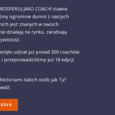
PROSPERUJ JAKO COACH! stawia
eśmy ogromnie dumni z naszych
nich jest znanych w swoich
ie działają na rynku, zarabiają
zywistość.
ięło udział już ponad 300 coachów.
i przeprowadziliśmy już 18 edycji
historiami takich osób jak Ty?
awdź:
OSZŁO