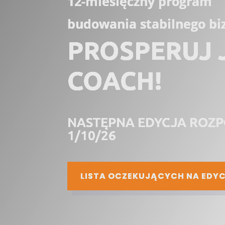
12-miesięczny program
budowania stabilnego bi
PROSPERUJ 
COACH!
NASTĘPNA EDYCJA ROZP
1/10/26
LISTA OCZEKUJĄCYCH NA EDYC