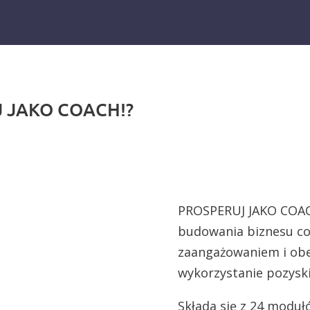
J JAKO COACH!?
PROSPERUJ JAKO COAC
budowania biznesu c
zaangażowaniem i obe
wykorzystanie pozysk
Składa się z 24 moduł