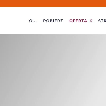
O…
POBIERZ
OFERTA
ST