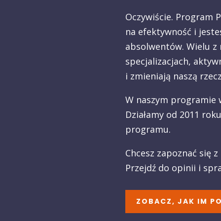
Oczywiście. Program 
na efektywność i jest
absolwentów. Wielu z 
specjalizacjach, a
ktywn
i zmieniają naszą rzec
W naszym programie wz
Działamy od 2011 roku 
programu.
Chcesz zapoznać się z 
Przejdź do opinii i spr
ZOBACZ, JAK IM P