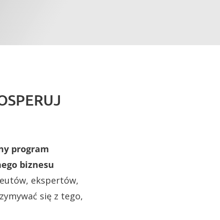
ROSPERUJ
ny program
nego biznesu
peutów, ekspertów,
zymywać się z tego,