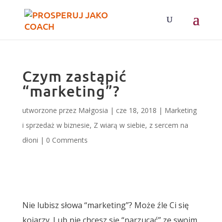
Czym zastąpić
“marketing”?
utworzone przez
Małgosia
|
cze 18, 2018
|
Marketing
i sprzedaż w biznesie
,
Z wiarą w siebie, z sercem na
dłoni
|
0 Comments
Nie lubisz słowa “marketing”? Może źle Ci się
kojarzy. Lub nie chcesz się “narzucać” ze swoim