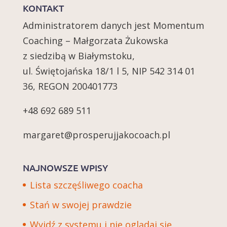
KONTAKT
Administratorem danych jest Momentum
Coaching – Małgorzata Żukowska
z siedzibą w Białymstoku,
ul. Świętojańska 18/1 l 5, NIP 542 314 01
36, REGON 200401773
+48 692 689 511
margaret@prosperujjakocoach.pl
NAJNOWSZE WPISY
Lista szczęśliwego coacha
Stań w swojej prawdzie
Wyjdź z systemu i nie oglądaj się