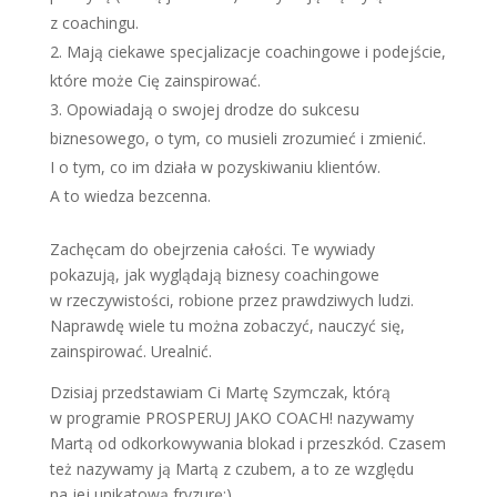
z coachingu.
Mają ciekawe specjalizacje coachingowe i podejście,
które może Cię zainspirować.
Opowiadają o swojej drodze do sukcesu
biznesowego, o tym, co musieli zrozumieć i zmienić.
I o tym, co im działa w pozyskiwaniu klientów.
A to wiedza bezcenna.
Zachęcam do obejrzenia całości. Te wywiady
pokazują, jak wyglądają biznesy coachingowe
w rzeczywistości, robione przez prawdziwych ludzi.
Naprawdę wiele tu można zobaczyć, nauczyć się,
zainspirować. Urealnić.
Dzisiaj przedstawiam Ci Martę Szymczak, którą
w programie PROSPERUJ JAKO COACH! nazywamy
Martą od odkorkowywania blokad i przeszkód. Czasem
też nazywamy ją Martą z czubem, a to ze względu
na jej unikatową fryzurę:)