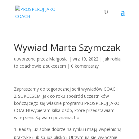
Wywiad Marta Szymczak
utworzone przez
Małgosia
|
wrz 19, 2022
|
Jak robią
to coachowie z sukcesem
|
0 komentarzy
Zapraszamy do tegorocznej serii wywiadów COACH
Z SUKCESEM. Jak co roku spośród uczestników
kończącego się właśnie programu PROSPERUJ JAKO
COACH! wybieram kilka osób, które przedstawiam
w tej serii. Są warci poznania, bo:
Radzą już sobie dobrze na rynku i mają wypełnioną
praktykę (lub są już blisko). Utrzymują się wyłącznie