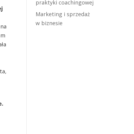
praktyki coachingowej
ej
Marketing i sprzedaż
w biznesie
ona
tem
ała
ta,
e.