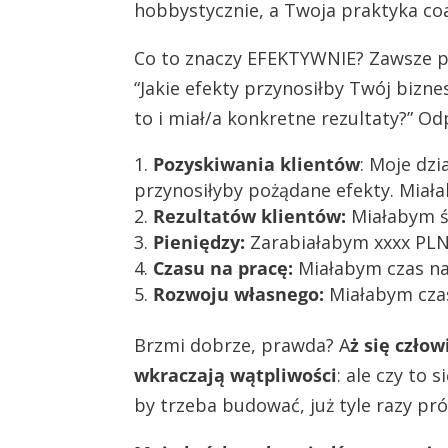
hobbystycznie, a Twoja praktyka co
Co to znaczy EFEKTYWNIE? Zawsze p
“Jakie efekty przynosiłby Twój bizne
to i miał/a konkretne rezultaty?” O
Pozyskiwania klientów
: Moje dz
przynosiłyby pożądane efekty. Miała
Rezultatów klientów:
Miałabym św
Pieniędzy:
Zarabiałabym xxxx PLN 
Czasu na pracę:
Miałabym czas na 
Rozwoju własnego:
Miałabym czas
Brzmi dobrze, prawda? A
ż się czło
wkraczają wątpliwości
: ale czy to 
by trzeba budować, już tyle razy pr