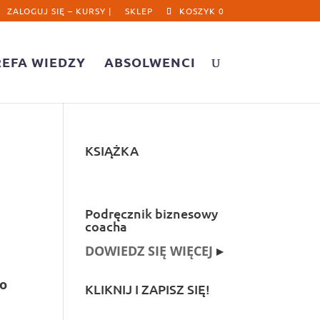
ZALOGUJ SIĘ – KURSY |
SKLEP
KOSZYK 0
REFA WIEDZY
ABSOLWENCI
KSIĄŻKA
Podręcznik biznesowy
coacha
DOWIEDZ SIĘ WIĘCEJ
▸
bo
KLIKNIJ I ZAPISZ SIĘ!