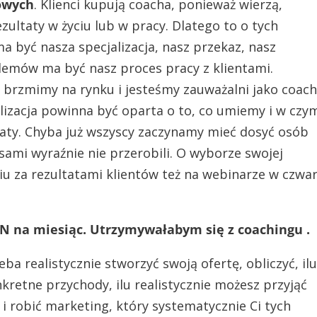
iowych
. Klienci kupują coacha, ponieważ wierzą,
ultaty w życiu lub w pracy. Dlatego to o tych
a być nasza specjalizacja, nasz przekaz, nasz
lemów ma być nasz proces pracy z klientami.
j brzmimy na rynku i jesteśmy zauważalni jako coac
alizacja powinna być oparta o to, co umiemy i w czy
aty. Chyba już wszyscy zaczynamy mieć dosyć osób
sami wyraźnie nie przerobili. O wyborze swojej
ciu za rezultatami klientów też na webinarze w czwa
LN na miesiąc. Utrzymywałabym się z coachingu .
ba realistycznie stworzyć swoją ofertę, obliczyć, il
kretne przychody, ilu realistycznie możesz przyjąć
 i robić marketing, który systematycznie Ci tych