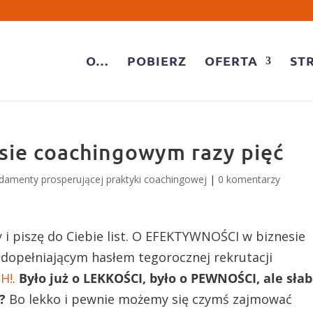
O…
POBIERZ
OFERTA
ST
sie coachingowym razy pięć
damenty prosperującej praktyki coachingowej
|
0 komentarzy
i piszę do Ciebie list. O EFEKTYWNOŚCI w biznesie
 dopełniającym hasłem tegorocznej rekrutacji
H!
.
Było już o LEKKOŚCI, było o PEWNOŚCI, ale sła
?
Bo lekko i pewnie możemy się czymś zajmować