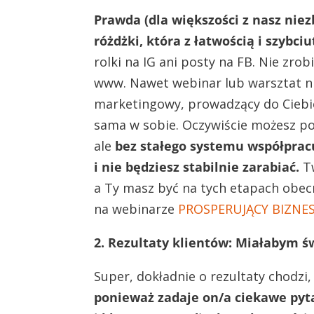
Prawda (dla większości z nasz niez
różdżki, która z łatwością i szybc
rolki na IG ani posty na FB. Nie zro
www. Nawet webinar lub warsztat nie
marketingowy, prowadzący do Ciebie 
sama w sobie. Oczywiście możesz po
ale
bez stałego systemu współpracuj
i nie będziesz stabilnie zarabiać.
Tw
a Ty masz być na tych etapach obe
na webinarze
PROSPERUJĄCY BIZNES
2. Rezultaty klientów: Miałabym św
Super, dokładnie o rezultaty chodzi,
ponieważ zadaje on/a ciekawe pyta