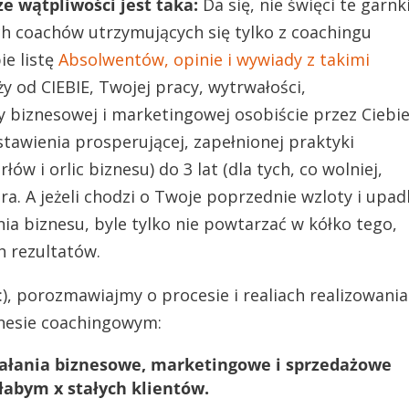
 wątpliwości jest taka:
Da się, nie święci te garnk
ych coachów utrzymujących się tylko z coachingu
ie listę
Absolwentów, opinie i wywiady z takimi
eży od CIEBIE, Twojej pracy, wytrwałości,
y biznesowej i marketingowej osobiście przez Ciebi
stawienia prosperującej, zapełnionej praktyki
ów i orlic biznesu) do 3 lat (dla tych, co wolniej,
ora. A jeżeli chodzi o Twoje poprzednie wzloty i upad
ia biznesu, byle tylko nie powtarzać w kółko tego,
ch rezultatów.
), porozmawiajmy o procesie i realiach realizowania
znesie coachingowym:
iałania biznesowe, marketingowe i sprzedażowe
łabym x stałych klientów.