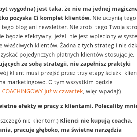
byt wygodna) jest taka, że nie ma jednej magiczn
iutko pozyska Ci komplet klientów.
Nie uczynią tego
bi tego blog ani newsletter. Nie zrobi tego Twoja str
 będzie efektywny, jeżeli nie jest wpleciony w sys
właściwych klientów. Żadna z tych strategii nie dzi
zyskać pojedynczych płatnych klientów stosując je,
ących ze sobą strategii, nie zapełnisz praktyki
ój klient musi przejść przez trzy etapy ścieżki klien
cna marketingowo. O tym wszystkim będzie
 COACHINGOWY już w czwartek
, więc wpadaj:)
ietne efekty w pracy z klientami. Polecaliby mni
 szczególnie klientom:)
Klienci nie kupują coacha,
nia, pracuje głęboko, ma świetne narzędzia