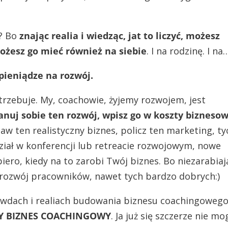
ę? Bo
znając realia i wiedząc, jat to liczyć, możesz
żesz go mieć również na siebie
. I na rodzinę. I na
pieniądze na rozwój.
otrzebuje. My, coachowie, żyjemy rozwojem, jest
anuj sobie ten rozwój, wpisz go w koszty biznesow
aw ten realistyczny biznes, policz ten marketing, ty
dział w konferencji lub retreacie rozwojowym, nowe
iero, kiedy na to zarobi Twój biznes. Bo niezarabiaj
a rozwój pracowników, nawet tych bardzo dobrych:)
rawdach i realiach budowania biznesu coachingoweg
Y BIZNES COACHINGOWY
. Ja już się szczerze nie mo