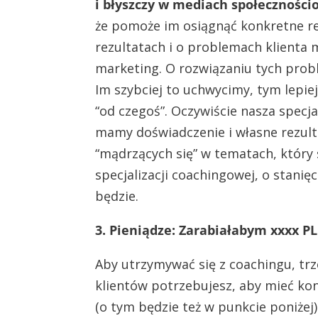
i błyszczy w mediach społecznośc
że pomoże im osiągnąć konkretne rez
rezultatach i o problemach klienta m
marketing. O rozwiązaniu tych prob
Im szybciej to uchwycimy, tym lepie
“od czegoś”. Oczywiście nasza specj
mamy doświadczenie i własne rezult
“mądrzących się” w tematach, który 
specjalizacji coachingowej, o stanię
będzie.
3. Pieniądze: Zarabiałabym xxxx P
Aby utrzymywać się z coachingu, trze
klientów potrzebujesz, aby mieć kon
(o tym będzie też w punkcie poniżej)