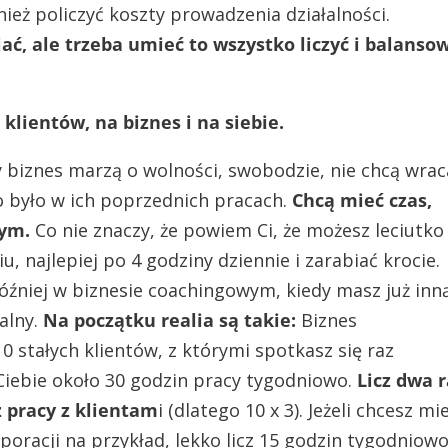
eż policzyć koszty prowadzenia działalności.
ć, ale trzeba umieć to wszystko liczyć i balanso
klientów, na biznes i na siebie.
biznes marzą o wolności, swobodzie, nie chcą wrac
o było w ich poprzednich pracach.
Chcą mieć czas,
tym.
Co nie znaczy, że powiem Ci, że możesz leciutko
 najlepiej po 4 godziny dziennie i zarabiać krocie.
óźniej w biznesie coachingowym, kiedy masz już inn
alny.
Na początku realia są takie:
Biznes
 stałych klientów, z którymi spotkasz się raz
Ciebie około 30 godzin pracy tygodniowo.
Licz dwa 
ż pracy z klientam
i (dlatego 10 x 3). Jeżeli chcesz mi
poracji na przykład, lekko licz 15 godzin tygodniow