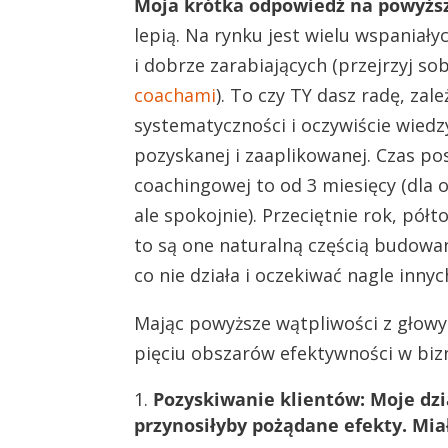
Moja krótka odpowiedź na powyższe
lepią. Na rynku jest wielu wspaniał
i dobrze zarabiających (przejrzyj sob
coachami
). To czy TY dasz radę, zal
systematyczności i oczywiście wiedz
pozyskanej i zaaplikowanej. Czas po
coachingowej to od 3 miesięcy (dla orł
ale spokojnie). Przeciętnie rok, półt
to są one naturalną częścią budowan
co nie działa i oczekiwać nagle inny
Mając powyższe wątpliwości z głowy:
pięciu obszarów efektywności w bi
Pozyskiwanie klientów:
Moje dz
przynosiłyby pożądane efekty. Mia