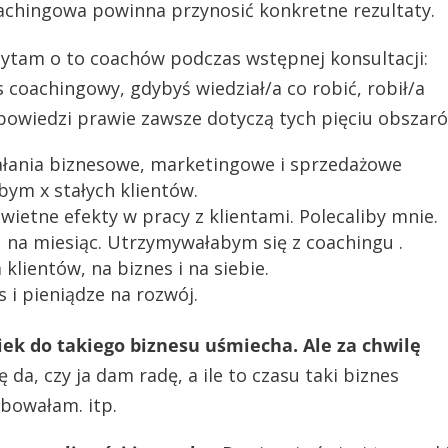
achingowa powinna przynosić konkretne rezultaty.
ytam o to coachów podczas wstępnej konsultacji:
s coachingowy, gdybyś wiedział/a co robić, robił/a
dpowiedzi prawie zawsze dotyczą tych pięciu obszar
iałania biznesowe, marketingowe i sprzedażowe
bym x stałych klientów.
ietne efekty w pracy z klientami. Polecaliby mnie.
na miesiąc. Utrzymywałabym się z coachingu .
klientów, na biznes i na siebie.
 i pieniądze na rozwój.
wiek do takiego biznesu uśmiecha. Ale za chwilę
się da, czy ja dam radę, a ile to czasu taki biznes
óbowałam. itp.