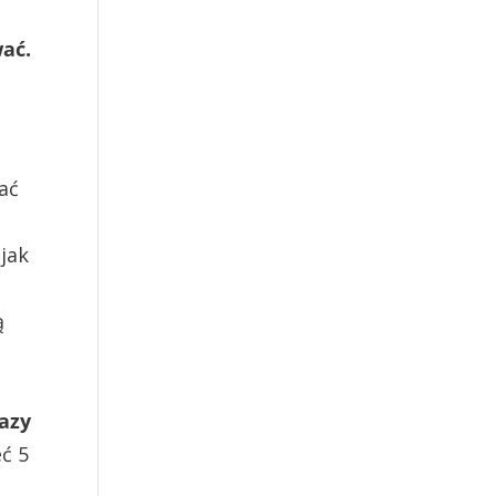
wać.
ać
 jak
ą
razy
eć 5
o