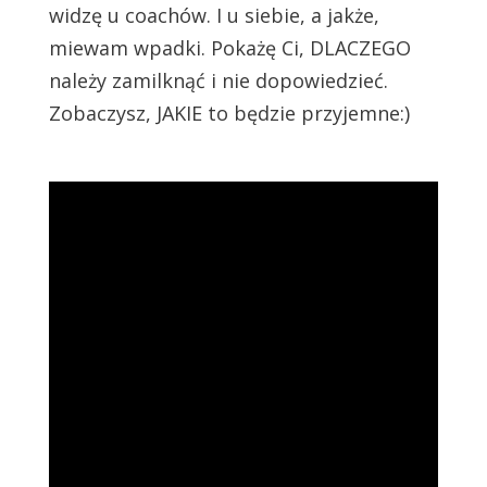
widzę u coachów. I u siebie, a jakże,
miewam wpadki. Pokażę Ci, DLACZEGO
należy zamilknąć i nie dopowiedzieć.
Zobaczysz, JAKIE to będzie przyjemne:)