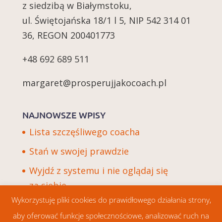
z siedzibą w Białymstoku,
ul. Świętojańska 18/1 l 5, NIP 542 314 01
36, REGON 200401773
+48 692 689 511
margaret@prosperujjakocoach.pl
NAJNOWSZE WPISY
Lista szczęśliwego coacha
Stań w swojej prawdzie
Wyjdź z systemu i nie oglądaj się
za siebie
Wykorzystuję pliki cookies do prawidłowego działania strony,
aby oferować funkcje społecznościowe, analizować ruch na